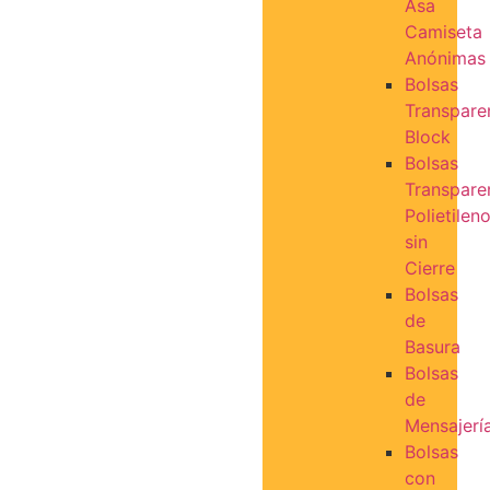
Asa
Camiseta
Anónimas
Bolsas
Transpare
Block
Bolsas
Transpare
Polietilen
sin
Cierre
Bolsas
de
Basura
Bolsas
de
Mensajerí
Bolsas
con