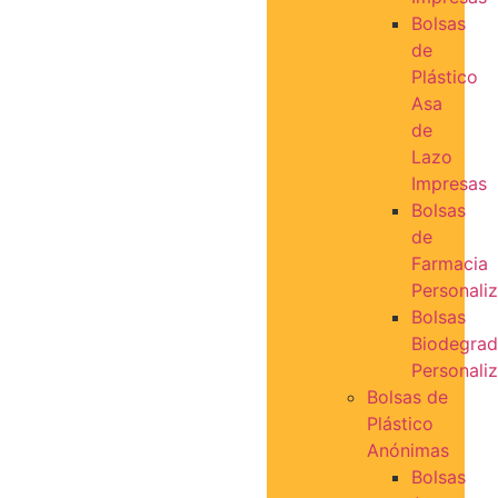
Bolsas
de
Plástico
Asa
de
Lazo
Impresas
Bolsas
de
Farmacia
Personali
Bolsas
Biodegrad
Personali
Bolsas de
Plástico
Anónimas
Bolsas