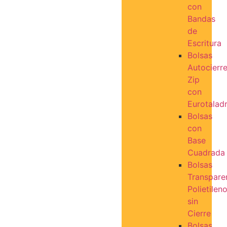
con
Bandas
de
Escritura
Bolsas
Autocierr
Zip
con
Eurotalad
Bolsas
con
Base
Cuadrada
Bolsas
Transpare
Polietilen
sin
Cierre
Bolsas