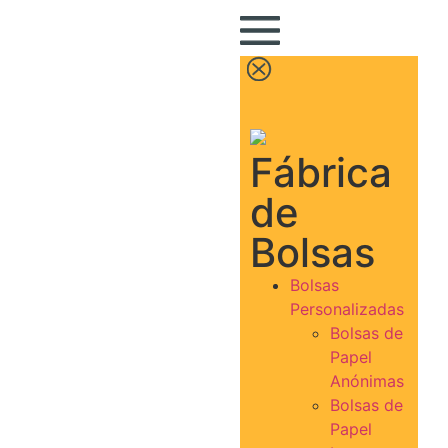
Fábrica
de
Bolsas
Bolsas
Personalizadas
Bolsas de
Papel
Anónimas
Bolsas de
Papel