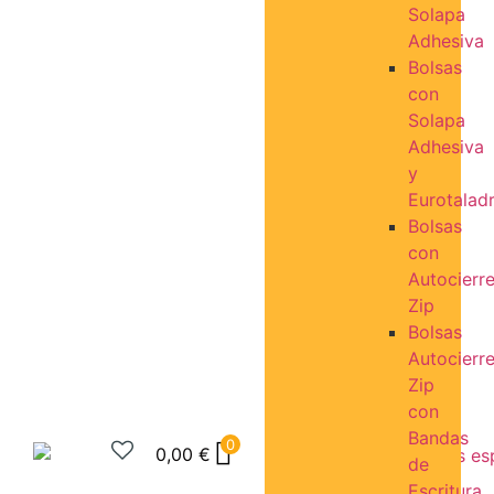
Solapa
Adhesiva
Bolsas
con
Solapa
Adhesiva
y
Eurotalad
Bolsas
con
Autocierr
Zip
Bolsas
Autocierr
Zip
con
Bandas
0
0,00
€
de
Escritura