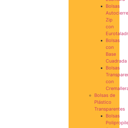
Bolsas
Autocierr
Zip
con
Eurotalad
Bolsas
con
Base
Cuadrada
Bolsas
Transpare
con
Cremaller
Bolsas de
Plástico
Transparentes
Bolsas
Polipropil