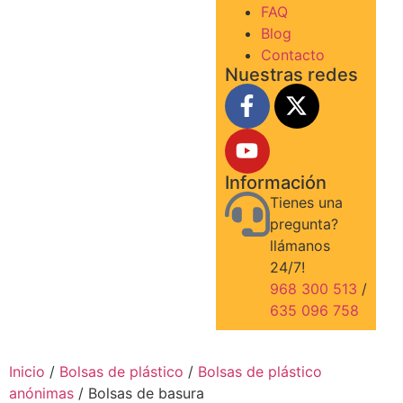
FAQ
Blog
Contacto
Nuestras redes
Información
Tienes una
pregunta?
llámanos
24/7!
968 300 513
/
635 096 758
Inicio
/
Bolsas de plástico
/
Bolsas de plástico
anónimas
/ Bolsas de basura